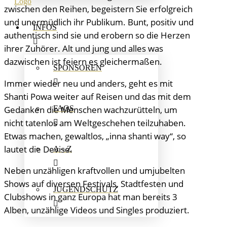
zwischen den Reihen, begeistern Sie erfolgreich
und unermüdlich ihr Publikum. Bunt, positiv und
INFOS
authentisch sind sie und erobern so die Herzen
ihrer Zuhörer. Alt und jung und alles was
dazwischen ist feiern es gleichermaßen.
SPONSOREN
Immer wieder neu und anders, geht es mit
Shanti Powa weiter auf Reisen und das mit dem
Gedanken die Menschen wachzurütteln, um
FAQS
nicht tatenlos am Weltgeschehen teilzuhaben.
Etwas machen, gewaltlos, „inna shanti way“, so
lautet die Devise.
A – Z
Neben unzähligen kraftvollen und umjubelten
Shows auf diversen Festivals, Stadtfesten und
JUGENDSCHUTZ
Clubshows in ganz Europa hat man bereits 3
Alben, unzählige Videos und Singles produziert.