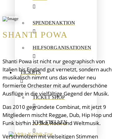
SPENDENAKTION
SHANTI POWA
HILFSORGANISATIONEN
Shanti Powa ist nicht nur geographisch von
Italien bis England gut vernetzt, sondern auch
TICKETS
musikalisch nimmt uns das wieder neu
formierte Orchester mit auf wunderschöne
Ausflüge in die vielfältige Gegend der Musik.
TICKET SHOP
Das 2010 gegründete Combinat, mit jetzt 9
Mitgliedern mischt Reggae, Dub, Hip Hop und
VVK-STELLEN
Funk bis hin zu Ska, Rock und Weltmusik.
Verschmolzen mit vielseitigen Stimmen