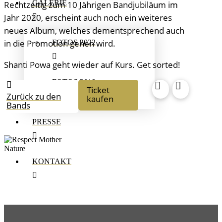
GALERIE
Rechtzeitig zum 10 Jährigen Bandjubiläum im
Jahr 2020, erscheint auch noch ein weiteres
neues Album, welches dementsprechend auch
in die Promotion gehen wird.
FOTOS 2022
Shanti Powa geht wieder auf Kurs. Get sorted!
FOTOS 2019
Ticket
Zurück zu den
kaufen
Bands
PRESSE
KONTAKT