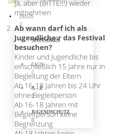
Ja, aber (BITTE!!!) wieder
mitnehmen
INFOS
Ab wann darf ich als
Jugendliche:r das Festival
SPONSOREN
besuchen?
Kinder und Jugendliche bis
FAQS
einschließlich 15 Jahre nur in
Begleitung der Eltern
Ab 16-18 Jahren bis 24 Uhr
A – Z
ohne Begleitperson
Ab 16-18 Jahren mit
JUGENDSCHUTZ
Begleitperson keine
Begrenzung
Ab 18 Jahren keine