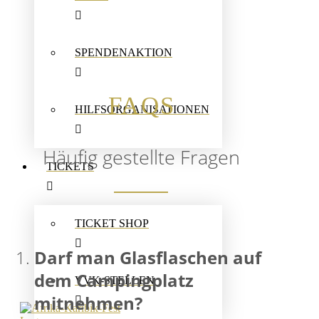
SPENDENAKTION
FAQS
HILFSORGANISATIONEN
Häufig gestellte Fragen
TICKETS
TICKET SHOP
Darf man Glasflaschen auf
dem Campingplatz
VVK-STELLEN
mitnehmen?