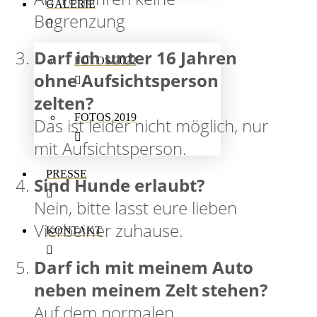
GALERIE
Begrenzung
Darf ich unter 16 Jahren
FOTOS 2022
ohne Aufsichtsperson
zelten?
FOTOS 2019
Das ist leider nicht möglich, nur
mit Aufsichtsperson.
PRESSE
Sind Hunde erlaubt?
Nein, bitte lasst eure lieben
Vierbeiner zuhause.
KONTAKT
Darf ich mit meinem Auto
neben meinem Zelt stehen?
Auf dem normalen