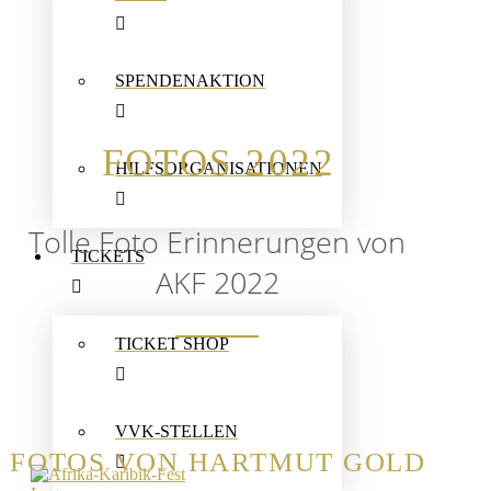
SPENDENAKTION
FOTOS 2022
HILFSORGANISATIONEN
Tolle Foto Erinnerungen von
TICKETS
AKF 2022
TICKET SHOP
VVK-STELLEN
FOTOS VON HARTMUT GOLD